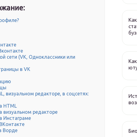
жание:
Как
профиле?
ста
бу
онтакте
 Вконтакте
ой сети (VK, Одноклассники или
Как
ют
траницы в VK
кацию
ицы
L, визуальном редакторе, в соцсетях:
Ист
во
 в HTML
 в визуальном редакторе
в Инстаграме
 ВКонтакте
в Ворде
Би