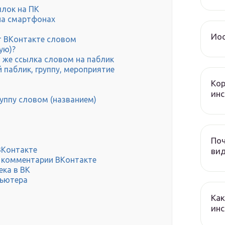
лок на ПК
 на смартфонах
Иос
т ВКонтакте словом
ую)?
а же ссылка словом на паблик
 паблик, группу, мероприятие
Кор
инс
руппу словом (названием)
Поч
ВКонтакте
ви
 комментарии ВКонтакте
ека в ВК
пьютера
Как
инс