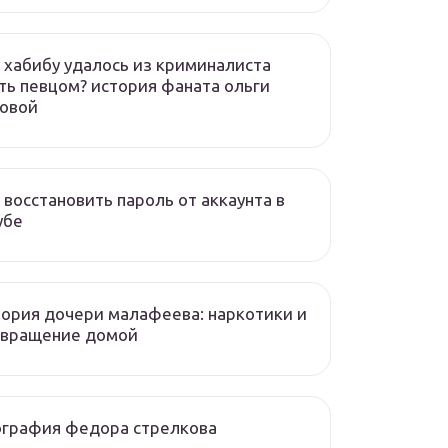
 хабибу удалось из криминалиста
ть певцом? история фаната ольги
зовой
 восстановить пароль от аккаунта в
убе
ория дочери малафеева: наркотики и
звращение домой
ография федора стрелкова