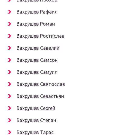
Вахрушев Рафаил
Вахрушев Роман
Вахрушев Ростислав
Вахрушев Савелий
Вахрушев Самсон
Вахрушев Самуил
Вахрушев Святослав
Вахрушев Севастьян
Вахрушев Сергей
Вахрушев Степан
Вахрушев Тарас