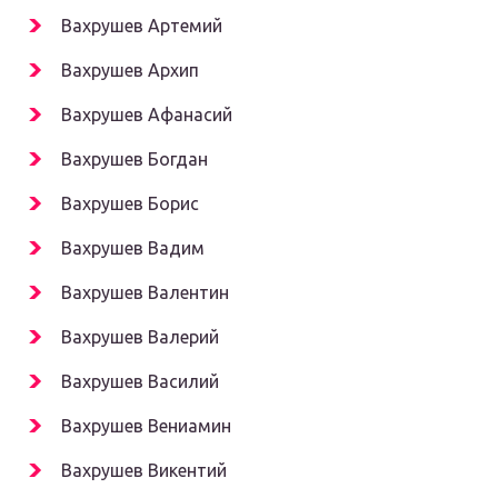
Вахрушев Артемий
Вахрушев Архип
Вахрушев Афанасий
Вахрушев Богдан
Вахрушев Борис
Вахрушев Вадим
Вахрушев Валентин
Вахрушев Валерий
Вахрушев Василий
Вахрушев Вениамин
Вахрушев Викентий