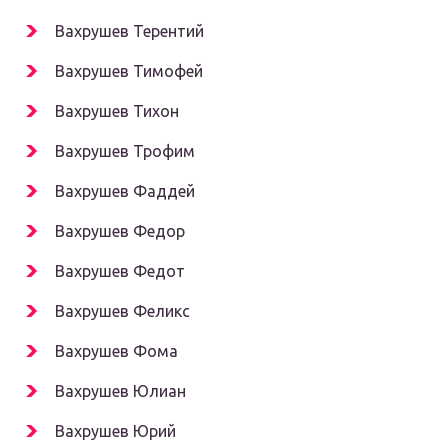
Вахрушев Терентий
Вахрушев Тимофей
Вахрушев Тихон
Вахрушев Трофим
Вахрушев Фаддей
Вахрушев Федор
Вахрушев Федот
Вахрушев Феликс
Вахрушев Фома
Вахрушев Юлиан
Вахрушев Юрий