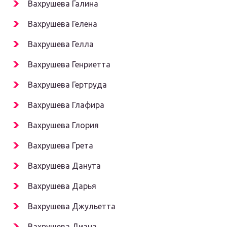
Вахрушева Галина
Вахрушева Гелена
Вахрушева Гелла
Вахрушева Генриетта
Вахрушева Гертруда
Вахрушева Глафира
Вахрушева Глория
Вахрушева Грета
Вахрушева Данута
Вахрушева Дарья
Вахрушева Джульетта
Вахрушева Диана