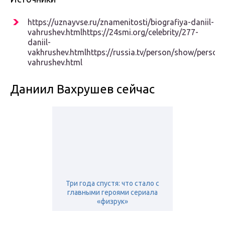
https://uznayvse.ru/znamenitosti/biografiya-daniil-
vahrushev.htmlhttps://24smi.org/celebrity/277-
daniil-
vakhrushev.htmlhttps://russia.tv/person/show/person_
vahrushev.html
Даниил Вахрушев сейчас
Три года спустя: что стало с
главными героями сериала
«физрук»