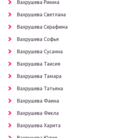
Вахрушева Римма
Вахрушева Светлана
Вахрушева Серафима
Вахрушева Софья
Вахрушева Сусанна
Вахрушева Таисия
Вахрушева Тамара
Вахрушева Татьяна
Вахрушева Фаина
Вахрушева Фекла
Вахрушева Харита
Вахрушева Юлия