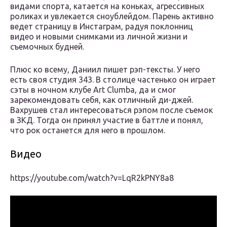
видами спорта, катается на коньках, агрессивных
роликах и увлекается сноублейдом. Парень активно
ведет страницу в Инстаграм, радуя поклонниц
видео и новыми снимками из личной жизни и
съемочных будней.
Плюс ко всему, Даниил пишет рэп-тексты. У него
есть своя студия 343. В столице частенько он играет
сэты в ночном клубе Art Clumba, да и смог
зарекомендовать себя, как отличный ди-джей.
Вахрушев стал интересоваться рэпом после съемок
в ЗКД. Тогда он принял участие в баттле и понял,
что рок останется для него в прошлом.
Видео
https://youtube.com/watch?v=LqR2kPNY8a8