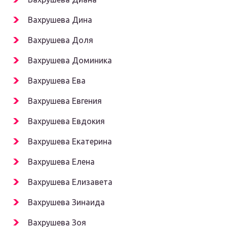
Вахрушева Дина
Вахрушева Доля
Вахрушева Доминика
Вахрушева Ева
Вахрушева Евгения
Вахрушева Евдокия
Вахрушева Екатерина
Вахрушева Елена
Вахрушева Елизавета
Вахрушева Зинаида
Вахрушева Зоя